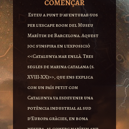
COMENÇAR
Esteu a punt d’aventurar-vos
per l’escape room del Museu
Marítim de Barcelona. Aquest
joc s’inspira en l’exposició
<<
Catalunya mar enllà. Tres
segles de marina catalana (s.
XVIII-XX)>>, que ens explica
com un país petit com
Catalunya va esdevenir una
potència industrial al sud
d’Europa gràcies, en bona
mesura, al comerç marítim amb